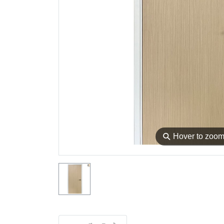
⚲
Hover to zoo