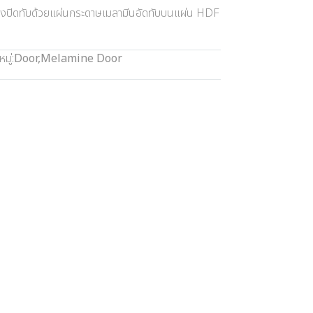
จริงปิดทับด้วยแผ่นกระดาษเมลามีนอัดทับบนแผ่น HDF
มู่:
Door
,
Melamine Door