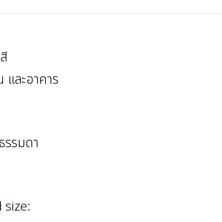
สี
น และอาคาร
้ธรรมดา
 size: