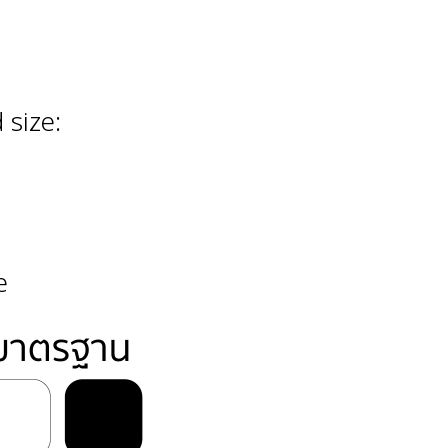
 size:
e