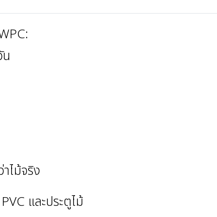
์ WPC:
วัน
าไม้จริง
 PVC และประตูไม้