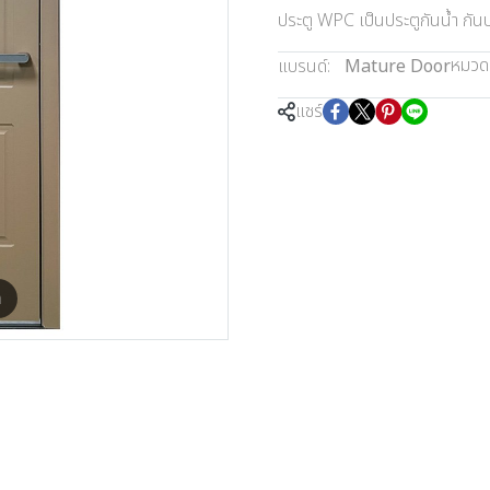
ประตู WPC เป็นประตูกันน้ำ กั
หมวดห
แบรนด์:
Mature Door
แชร์
m