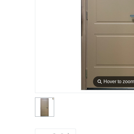
⚲
Hover to zoo