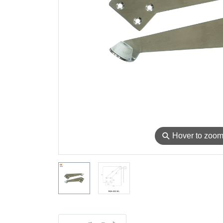
⚲
Hover to zoo