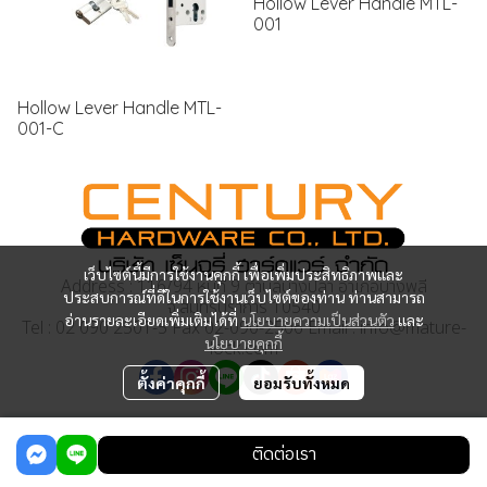
Hollow Lever Handle MTL-
001
Hollow Lever Handle MTL-
001-C
เว็บไซต์นี้มีการใช้งานคุกกี้ เพื่อเพิ่มประสิทธิภาพและ
Address : 116/94 หมู่ที่ 9 ตำบลบางปลา อำเภอบางพลี
ประสบการณ์ที่ดีในการใช้งานเว็บไซต์ของท่าน ท่านสามารถ
จ.สมุทรปราการ 10540
อ่านรายละเอียดเพิ่มเติมได้ที่
นโยบายความเป็นส่วนตัว
และ
Tel : 02 090 2501-5 Fax 02-090-2506 Email : info@mature-
นโยบายคุกกี้
lock.com
ตั้งค่าคุกกี้
ยอมรับทั้งหมด
Copyright | All Rights Reserved | Powered by MWE
ติดต่อเรา
Powered By
MakeWebEasy