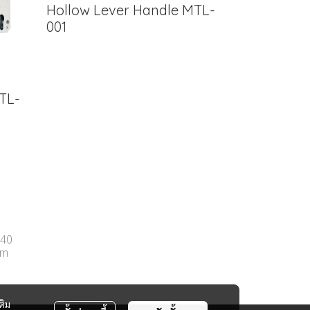
Hollow Lever Handle MTL-
001
TL-
540
om
ติม