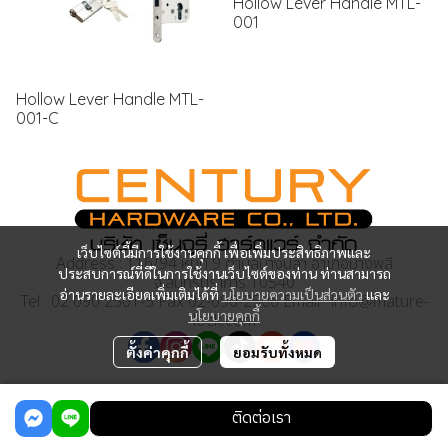
Hollow Lever Handle MTL-
001
Hollow Lever Handle MTL-
001-C
เว็บไซต์นี้มีการใช้งานคุกกี้ เพื่อเพิ่มประสิทธิภาพและ
Address : 116/94 หมู่ที่ 9 ตำบลบางปลา อำเภอบางพลี
ประสบการณ์ที่ดีในการใช้งานเว็บไซต์ของท่าน ท่านสามารถ
จ.สมุทรปราการ 10540
อ่านรายละเอียดเพิ่มเติมได้ที่
นโยบายความเป็นส่วนตัว
และ
Tel : 02 090 2501-5 Fax 02-090-2506 Email : info@mature-
นโยบายคุกกี้
lock.com
ตั้งค่าคุกกี้
ยอมรับทั้งหมด
Copyright | All Rights Reserved | Powered by MWE
ติดต่อเรา
Powered By
MakeWebEasy