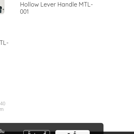
Hollow Lever Handle MTL-
001
TL-
540
om
ติม