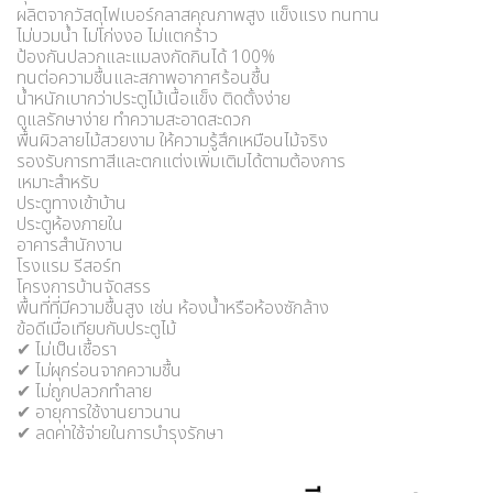
ผลิตจากวัสดุไฟเบอร์กลาสคุณภาพสูง แข็งแรง ทนทาน
ไม่บวมน้ำ ไม่โก่งงอ ไม่แตกร้าว
ป้องกันปลวกและแมลงกัดกินได้ 100%
ทนต่อความชื้นและสภาพอากาศร้อนชื้น
น้ำหนักเบากว่าประตูไม้เนื้อแข็ง ติดตั้งง่าย
ดูแลรักษาง่าย ทำความสะอาดสะดวก
พื้นผิวลายไม้สวยงาม ให้ความรู้สึกเหมือนไม้จริง
รองรับการทาสีและตกแต่งเพิ่มเติมได้ตามต้องการ
เหมาะสำหรับ
ประตูทางเข้าบ้าน
ประตูห้องภายใน
อาคารสำนักงาน
โรงแรม รีสอร์ท
โครงการบ้านจัดสรร
พื้นที่ที่มีความชื้นสูง เช่น ห้องน้ำหรือห้องซักล้าง
ข้อดีเมื่อเทียบกับประตูไม้
✔ ไม่เป็นเชื้อรา
✔ ไม่ผุกร่อนจากความชื้น
✔ ไม่ถูกปลวกทำลาย
✔ อายุการใช้งานยาวนาน
✔ ลดค่าใช้จ่ายในการบำรุงรักษา