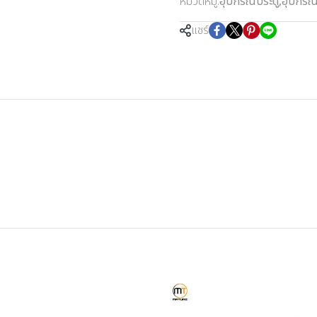
หมวดหมู่:
อุปกรณ์ประตู
,
อุปกรณ์
แชร์